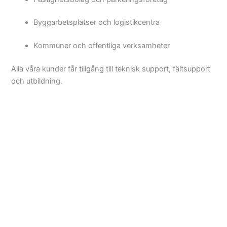
Byggarbetsplatser och logistikcentra
Kommuner och offentliga verksamheter
Alla våra kunder får tillgång till teknisk support, fältsupport
och utbildning.
Varför välja Provision-ISR Sverige?
Vi erbjuder:
Högkvalitativa och driftsäkra kameralösningar
Teknisk support på svenska
Stöd vid upphandling och installation