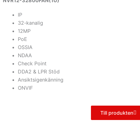
NVR12-32800FAN(1U)
IP
32-kanalig
12MP
PoE
OSSIA
NDAA
Check Point
DDA2 & LPR Stöd
Ansiktsigenkänning
ONVIF
Till produkten