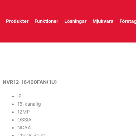
Produkter
Funktioner
Lösningar
Mjukvara
Företa
NVR12-16400FAN(1U)
IP
16-kanalig
12MP
OSSIA
NDAA
Check Point