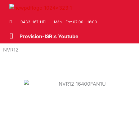
Hoppa
till
innehåll
0433-167 11
Mån - Fre: 07:00 - 16:00
Provision-ISR:s Youtube
NVR12