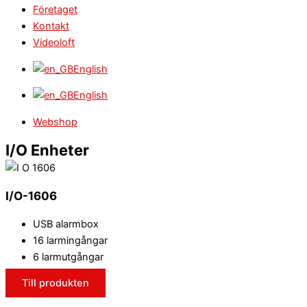
Företaget
Kontakt
Videoloft
English
English
Webshop
I/O Enheter
I/O-1606
USB alarmbox
16 larmingångar
6 larmutgångar
Till produkten