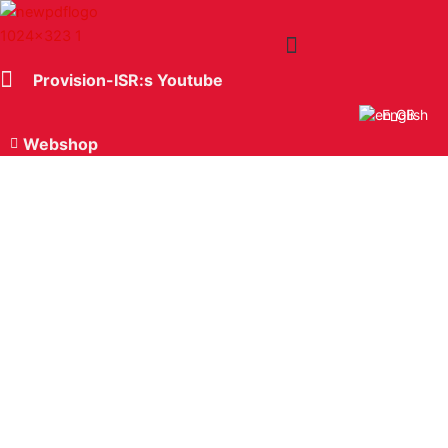
Hoppa
till
innehåll
Provision-ISR:s Youtube
English
Webshop
Gymanläggningar