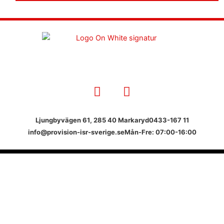
F
I
a
n
c
s
e
t
Ljungbyvägen 61, 285 40 Markaryd
0433-167 11
b
a
info@provision-isr-sverige.se
Mån-Fre: 07:00-16:00
o
g
o
r
k
a
m