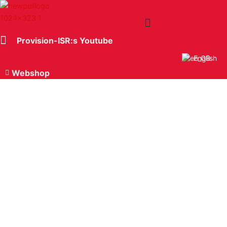
Hoppa
till
innehåll
Provision-ISR:s Youtube
English
Webshop
Banker och fastigheter