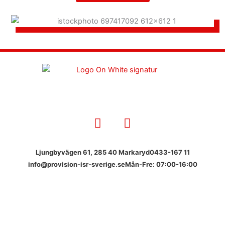
F
I
a
n
c
s
e
t
Ljungbyvägen 61, 285 40 Markaryd
0433-167 11
b
a
info@provision-isr-sverige.se
Mån-Fre: 07:00-16:00
o
g
o
r
k
a
m